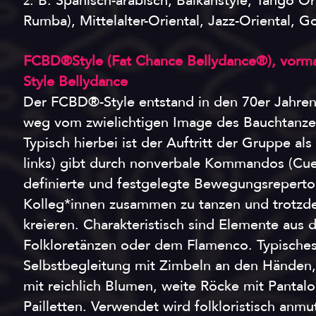
z. B. Spanisch-arabisch, Balkanstyle, Tango Ori
Rumba), Mittelalter-Oriental, Jazz-Oriental, Go
FCBD®Style (Fat Chance Bellydance®), vormals
Style Bellydance
Der FCBD®-Style entstand in den 70er Jahren
weg vom zwielichtigen Image des Bauchtanzes 
Typisch hierbei ist der Auftritt der Gruppe al
links) gibt durch nonverbale Kommandos (Cues)
definierte und festgelegte Bewegungsrepertoi
Kolleg*innen zusammen zu tanzen und trotzd
kreieren. Charakteristisch sind Elemente aus 
Folkloretänzen oder dem Flamenco. Typische
Selbstbegleitung mit Zimbeln an den Händen,
mit reichlich Blumen, weite Röcke mit Pantalo
Pailletten. Verwendet wird folkloristisch anm